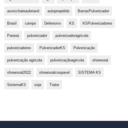
assischateaubriand
autopropelido
BarrasPulverizador
Brasil
campo
Defensivo
KS
KSPulverizadores
Paraná
pulverizador
pulverizadoragricola
pulverizadores
PulverizadorKS
Pulverização
pulverização agricola
pulverizaçãoagricola
showrural
showrural2022
showruralcoopavel
SISTEMA KS
SistemaKS
soja
Trator