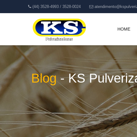
(44) 3528-4993 / 3528-0024
atendimento@kspulveri
HOME
Blog
-
KS
Pulveri