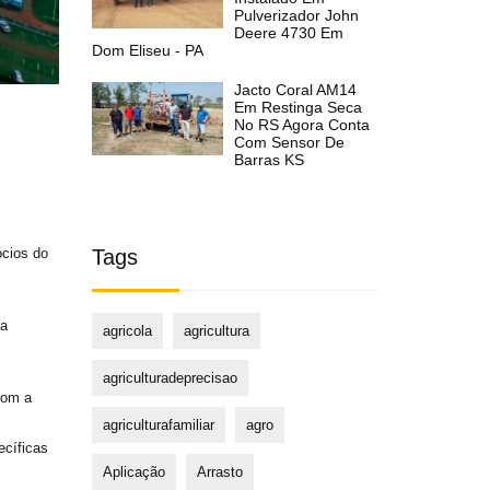
Pulverizador John
Deere 4730 Em
Dom Eliseu - PA
Jacto Coral AM14
Em Restinga Seca
No RS Agora Conta
Com Sensor De
Barras KS
ócios do
Tags
ma
agricola
agricultura
agriculturadeprecisao
com a
agriculturafamiliar
agro
ecíficas
Aplicação
Arrasto