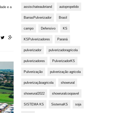
assischateaubriand
autopropelido
dade e a
BarrasPulverizador
Brasil
campo
Defensivo
KS
KSPulverizadores
Paraná
pulverizador
pulverizadoragricola
pulverizadores
PulverizadorKS
Pulverização
pulverização agricola
pulverizaçãoagricola
showrural
showrural2022
showruralcoopavel
SISTEMA KS
SistemaKS
soja