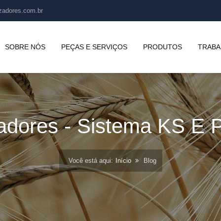
zadores.com.br
SOBRE NÓS
PEÇAS E SERVIÇOS
PRODUTOS
TRABA
zadores
-
Sistema
KS
E
P
Você está aqui:
Início
Blog